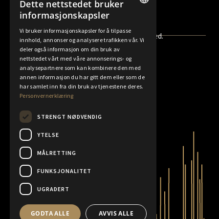
Dette nettstedet bruker
Se åpningstider og veibeskrivelser
informasjonskapsler
NORWEGIAN
Vi bruker informasjonskapsler for å tilpasse
© 2020 K.A.Rasmussen AS. All rights reserved.
innhold, annonser og analysere trafikken vår. Vi
FINNISH
deler også informasjon om din bruk av
ENGLISH
nettstedet vårt med våre annonserings- og
Angreskjema
Forretningsvilkår
analysepartnere som kan kombinere den med
SWEDISH
annen informasjon du har gitt dem eller som de
Personvernerklæring
Policyer
har samlet inn fra din bruk av tjenestene deres.
Personvernerklæring
Rapporter
STRENGT NØDVENDIG
YTELSE
MÅLRETTING
FUNKSJONALITET
UGRADERT
GODTA ALLE
AVVIS ALLE