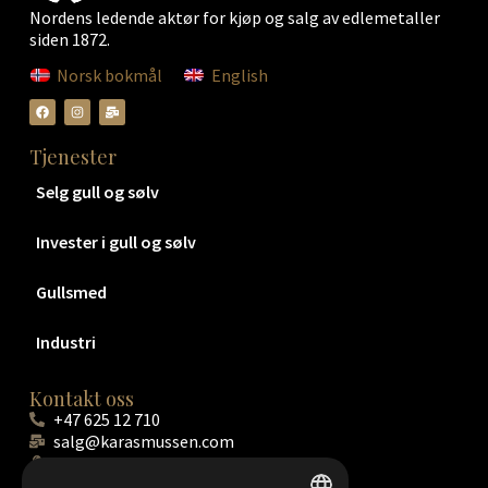
Nordens ledende aktør for kjøp og salg av edlemetaller
siden 1872.
Norsk bokmål
English
Tjenester
Selg gull og sølv
Invester i gull og sølv
Gullsmed
Industri
Kontakt oss
+47 625 12 710
salg@karasmussen.com
Hamar: Strandvegen 165, 2316 Hamar
Skøyen: Hovfaret 17A, 0275 Oslo