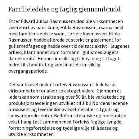
Familieledelse og faglig gjennombrudd
Etter Edvard Julius Rasmussens død ble virksomheten
videreført av hans kone, Hilda Rasmussen, i samarbeid
med familiens eldste sønn, Torleiv Rasmussen. Hilda
Rasmussen hadde allerede et sterkt engasjement for
gullsmedfaget og hadde over tid deltatt aktivt i laugenes
arbeid, blant annet som formann i gullsmedlaugets
damekomité. Hennes innsikt og tilknytning til faget
bidro til stabilitet og kontinuitet i en viktig
overgangsperiode.
Det var likevel under Torleiv Rasmussens ledelse at
virksomheten for alvor tok steget videre. Gjennom et
lederskap som strakte seg over 50 år, ble verkstedet og
produksjonsavdelingen utviklet til å bli Nordens ledende
produsent og leverandør av edelmetaller til gull- og
sølvvareprodusenter. Bedriftens tekniske og merkantile
vekst hang tett sammen med Torleivs faglige tyngde,
forretningsforståelse og tydelige vilje til å satse og
utvikle virksomheten.