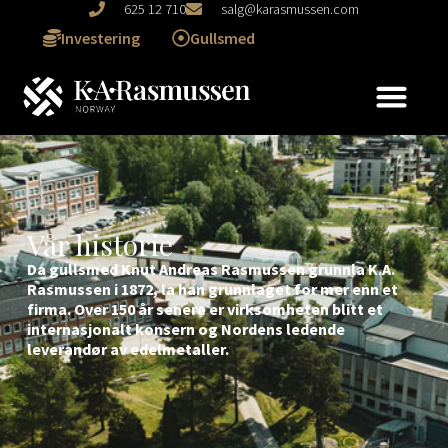
625 12 710
salg@karasmussen.com
Investering
Gullsmed
Vår historie
Da gullsmed Knut Andreas Rasmussen grunnla K.A.
Rasmussen i 1872, la han grunnlaget for mer enn et
firma. Over 150 år senere er virksomheten blitt et
internasjonalt konsern og Nordens ledende
leverandør av edelmetaller.