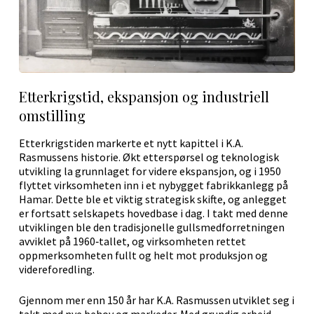
Etterkrigstid, ekspansjon og industriell
omstilling
Etterkrigstiden markerte et nytt kapittel i K.A.
Rasmussens historie. Økt etterspørsel og teknologisk
utvikling la grunnlaget for videre ekspansjon, og i 1950
flyttet virksomheten inn i et nybygget fabrikkanlegg på
Hamar. Dette ble et viktig strategisk skifte, og anlegget
er fortsatt selskapets hovedbase i dag. I takt med denne
utviklingen ble den tradisjonelle gullsmedforretningen
avviklet på 1960‑tallet, og virksomheten rettet
oppmerksomheten fullt og helt mot produksjon og
videreforedling.
Gjennom mer enn 150 år har K.A. Rasmussen utviklet seg i