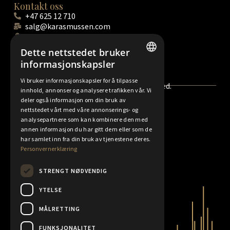
Kontakt oss
+47 625 12 710
salg@karasmussen.com
Hamar: Strandvegen 165, 2316 Hamar
Skøyen: Hovfaret 17A, 0275 Oslo
Dette nettstedet bruker
Se åpningstider og veibeskrivelser
informasjonskapsler
NORWEGIAN
Vi bruker informasjonskapsler for å tilpasse
© 2020 K.A.Rasmussen AS. All rights reserved.
innhold, annonser og analysere trafikken vår. Vi
FINNISH
deler også informasjon om din bruk av
ENGLISH
nettstedet vårt med våre annonserings- og
Angreskjema
Forretningsvilkår
analysepartnere som kan kombinere den med
SWEDISH
annen informasjon du har gitt dem eller som de
Personvernerklæring
Policyer
har samlet inn fra din bruk av tjenestene deres.
Personvernerklæring
Rapporter
STRENGT NØDVENDIG
YTELSE
MÅLRETTING
FUNKSJONALITET