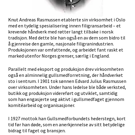
Knut Andreas Rasmussen etablerte sin virksomhet i Oslo
med en tydelig spesialisering innen filigransarbeid – et
krevende håndverk med røtter langt tilbake i norsk
tradisjon. Med dette ble han også en av dem som bidro til
å gjenreise den gamle, nasjonale filigranindustrien.
Produksjonen var omfattende, og arbeidet fant raskt et
marked utenfor Norges grenser, særlig i England.
Parallelt med eksport og produksjon drev virksomheten
også en alminnelig gullsmedforretning, der håndverket
sto i sentrum. I 1901 tok sønnen Edvard Julius Rasmussen
over virksomheten. Under hans ledelse ble både verksted,
butikk og produksjon videreført og utviklet, samtidig
som han engasjerte seg aktivt i gullsmedfaget gjennom
komitéarbeid og organisasjoner.
I 1927 mottok han Gullsmedforbundets hederstegn, kort
tid før han døde, som en anerkjennelse av sitt betydelige
bidrag til faget og bransjen.