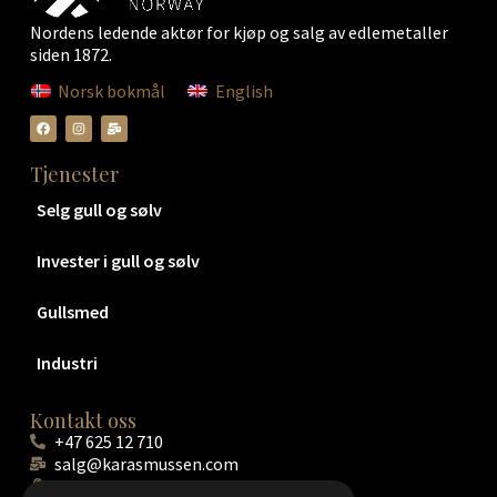
Nordens ledende aktør for kjøp og salg av edlemetaller
siden 1872.
Norsk bokmål
English
Tjenester
Selg gull og sølv
Invester i gull og sølv
Gullsmed
Industri
Kontakt oss
+47 625 12 710
salg@karasmussen.com
Hamar: Strandvegen 165, 2316 Hamar