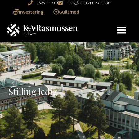
625 12 710
salg@karasmussen.com
Investering
Gullsmed
Stilling ledig