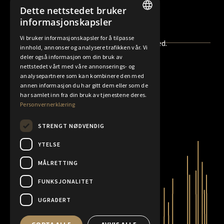
Skøyen: Hovfaret 17A, 0275 Oslo
Dette nettstedet bruker
Se åpningstider og veibeskrivelser
informasjonskapsler
NORWEGIAN
Vi bruker informasjonskapsler for å tilpasse
© 2020 K.A.Rasmussen AS. All rights reserved.
innhold, annonser og analysere trafikken vår. Vi
FINNISH
deler også informasjon om din bruk av
ENGLISH
nettstedet vårt med våre annonserings- og
Angreskjema
Forretningsvilkår
analysepartnere som kan kombinere den med
SWEDISH
annen informasjon du har gitt dem eller som de
Personvernerklæring
Policyer
har samlet inn fra din bruk av tjenestene deres.
Personvernerklæring
Rapporter
STRENGT NØDVENDIG
YTELSE
MÅLRETTING
FUNKSJONALITET
UGRADERT