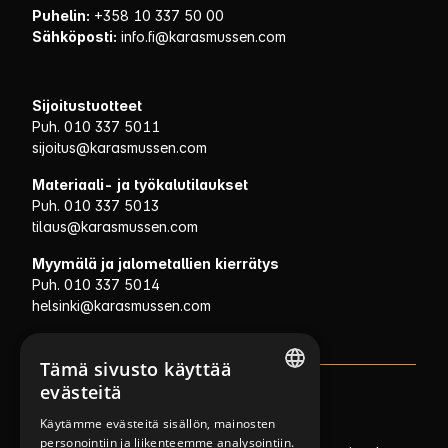
Puhelin:
+358 10 337 50 00
Sähköposti:
info.fi@karasmussen.com
Sijoitustuotteet
Puh. 010 337 5011
sijoitus@karasmussen.com
Materiaali- ja työkalutilaukset
Puh. 010 337 5013
tilaus@karasmussen.com
Myymälä ja jalometallien kierrätys
Puh. 010 337 5014
helsinki@karasmussen.com
Tämä sivusto käyttää
evästeitä
NORWEGIAN
Policies
Käytämme evästeitä sisällön, mainosten
personointiin ja liikenteemme analysointiin.
FINNISH