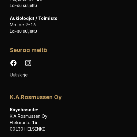
La-su suljettu
Aukioloajat / Toimisto
Ma-pe 9-16
La-su suljettu
Seuraa meitä
Facebook
Instagram
Uutiskirje
K.A.Rasmussen Oy
Käyntiosoite:
K.A Rasmussen Oy
Eteläranta 14
00130 HELSINKI