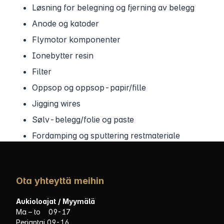
Løsning for belegning og fjerning av belegg
Anode og katoder
Flymotor komponenter
Ionebytter resin
Filter
Oppsop og oppsop-papir/fille
Jigging wires
Sølv-belegg/folie og paste
Fordamping og sputtering restmateriale
Ota yhteyttä meihin
Aukioloajat / Myymälä
Ma – to 09-17
Perjantai 09-16