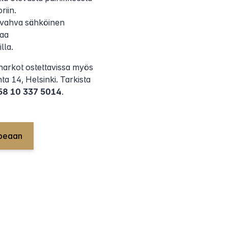
riin.
vahva sähköinen
saa
lla.
harkot ostettavissa myös
 14, Helsinki. Tarkista
58 10 337 5014
.
opeaan