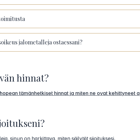
oimitusta
ikeus jalometalleja ostaessani?
ivän hinnat?
a hopean tämänhetkiset hinnat ja miten ne ovat kehittyneet a
joitukseni?
ja, sinun on harkittava, miten säilytät sijoituksesi.