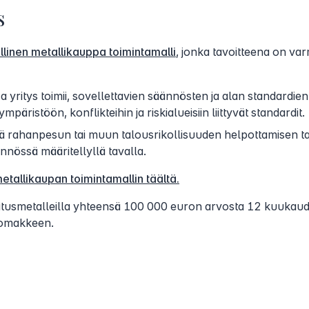
s
llinen metallikauppa toimintamalli
, jonka tavoitteena on var
issa yritys toimii, sovellettavien säännösten ja alan standardi
päristöön, konflikteihin ja riskialueisiin liittyvät standardit.
tää rahanpesun tai muun talousrikollisuuden helpottamisen tai
nnössä määritellyllä tavalla.
etallikaupan toimintamallin täältä.
joitusmetalleilla yhteensä 100 000 euron arvosta 12 kuuka
lomakkeen.