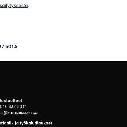
säilytyksestä
.
37 5014
itustuotteet
 010 337 5011
itus@karasmussen.com
riaali- ja työkalutilaukset