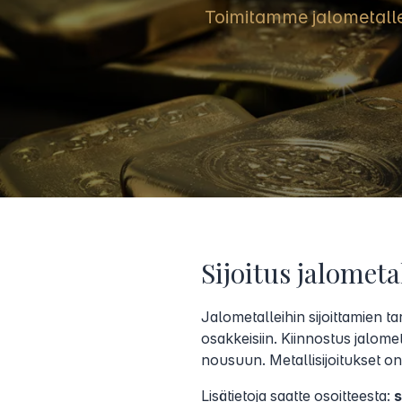
Toimitamme jalometall
Sijoitus jalometa
Jalometalleihin sijoittamien tar
osakkeisiin. Kiinnostus jalome
nousuun. Metallisijoitukset on
Lisätietoja saatte osoitteesta: