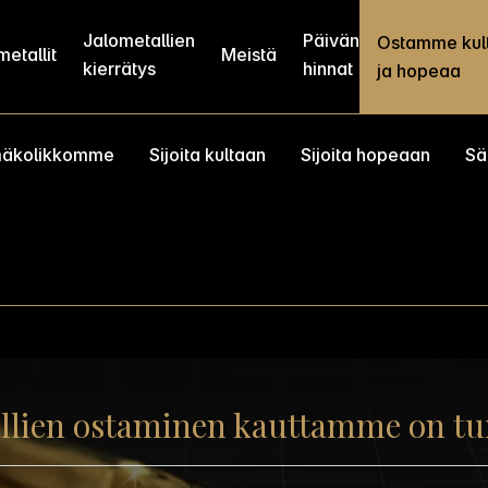
Jalometallien
Päivän
Ostamme kul
etallit
Meistä
kierrätys
hinnat
ja hopeaa
mäkolikkomme
Sijoita kultaan
Sijoita hopeaan
Sä
llien ostaminen kauttamme on tur