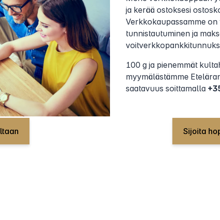
ja kerää ostoksesi ostosko
Verkkokaupassamme on 
tunnistautuminen ja mak
voitverkkopankkitunnuksi
100 g ja pienemmät kulta
myymälästämme Eteläranta
saatavuus soittamalla
+3
ultaan
Sijoita h