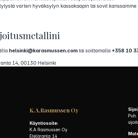
ilytystä varten hyväksytyn kassakaapin tai sovit kanssamme
oitusmetallini
illa
helsinki@karasmussen.com
tai soittamalla
+358 10 3
ranta 14, 00130 Helsinki
K.A.Rasmussen Oy
Sijo
Puh.
sijo
Käyntiosoite:
K.A Rasmussen Oy
Mate
Eteläranta 14