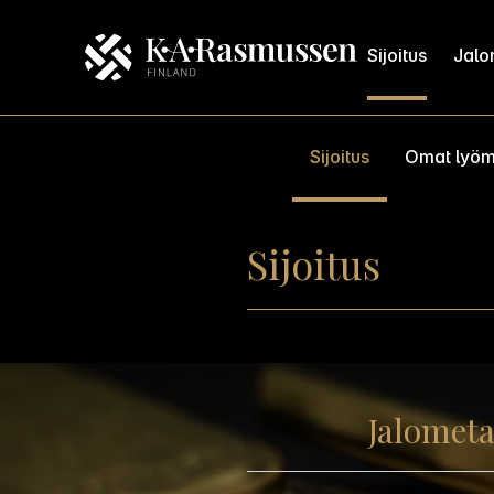
Sijoitus
Jalom
Sijoitus
Omat lyö
Sijoitus
Jalometa