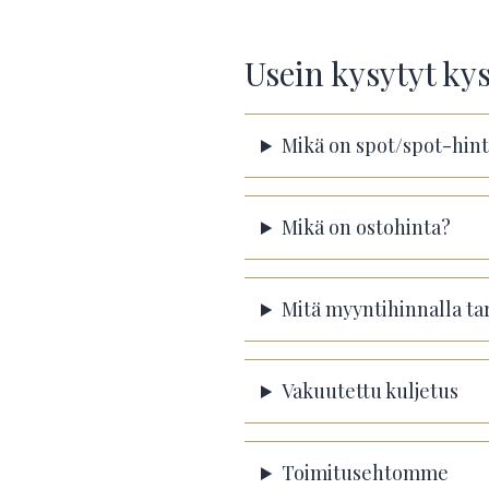
Usein kysytyt k
Mikä on spot/spot-hin
Mikä on ostohinta?
Mitä myyntihinnalla ta
Vakuutettu kuljetus
Toimitusehtomme