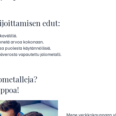
ijoittamisen edut:
ikavälillä.
menetä arvoa kokonaan.
sa puolesta käytännöllisiä.
äverosta vapautettu jalometalli.
ometalleja?
lppoa!
Mene verkkokauppaan yll