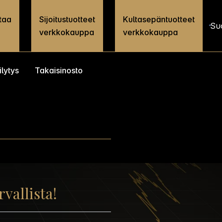
taa
Sijoitustuotteet
Kultasepäntuotteet
Su
verkkokauppa
verkkokauppa
ilytys
Takaisinosto
vallista!