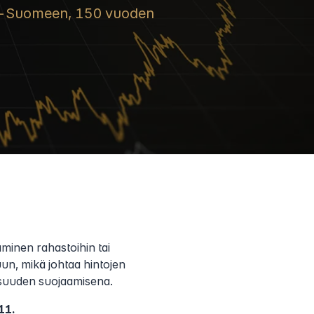
er-Suomeen, 150 vuoden
taminen rahastoihin tai
uun, mikä johtaa hintojen
lisuuden suojaamisena.
11.