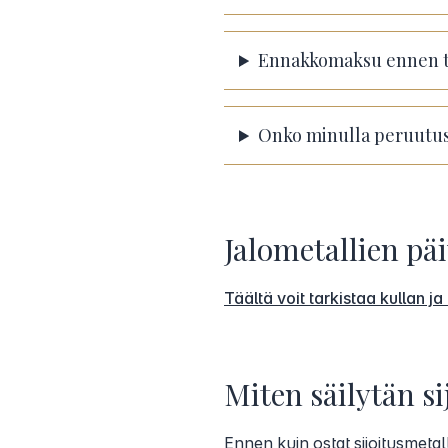
Ennakkomaksu ennen t
Onko minulla peruutuso
Jalometallien pä
Täältä voit tarkistaa kullan j
Miten säilytän si
Ennen kuin ostat sijoitusmetalle