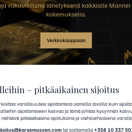
eja vakuutettuna lähetyksenä kaikkialle Mann
kokemuksella.
Verkkokauppaan
lleihin – pitkäaikainen sijoitus
koittaa varallisuutesi sijoittamista samalla tavalla kuin sijoit
talleihin sijoittamiseen kasvaa ja tämä johtaa kysynnän kasv
 nähtävä pitkäaikaisina sijoituksina ja vaihtoehtoisena varal
sijoitus@karasmussen.com
tai soittamalla
+358 10 337 50