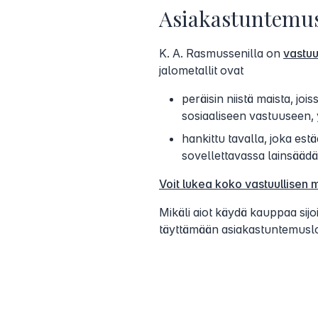
Asiakastuntemu
K. A. Rasmussenilla on
vastuu
jalometallit ovat
peräisin niistä maista, jo
sosiaaliseen vastuuseen, ym
hankittu tavalla, joka es
sovellettavassa lainsäädä
Voit lukea koko vastuullisen m
Mikäli aiot käydä kauppaa si
täyttämään asiakastuntemus