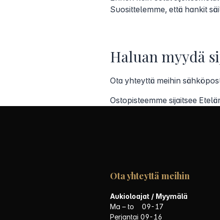
Suosittelemme, että hankit sä
Haluan myydä sij
Ota yhteyttä meihin sähköpost
Ostopisteemme sijaitsee Etelä
Ota yhteyttä meihin
Aukioloajat / Myymälä
Ma – to 09-17
Perjantai 09-16