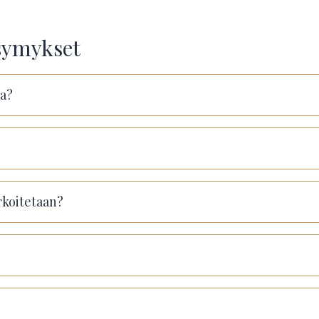
ysymykset
ta?
rkoitetaan?