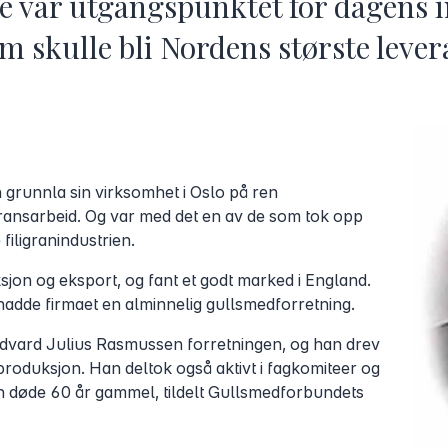
 var utgangspunktet for dagens i
om skulle bli Nordens største leve
runnla sin virksomhet i Oslo på ren
igransarbeid. Og var med det en av de som tok opp
filigranindustrien.
jon og eksport, og fant et godt marked i England.
hadde firmaet en alminnelig gullsmedforretning.
dvard Julius Rasmussen forretningen, og han drev
produksjon. Han deltok også aktivt i fagkomiteer og
han døde 60 år gammel, tildelt Gullsmedforbundets