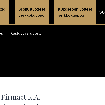
taa
Sijoitustuotteet
Kultasepäntuotteet
Su
verkkokauppa
verkkokauppa
us
Kestävyysraportti
 Firmaet K.A.