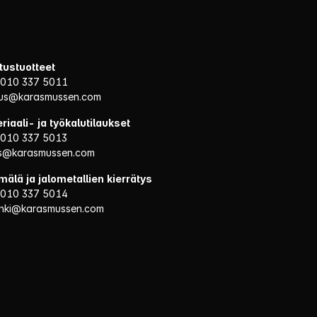
itustuotteet
 010 337 5011
itus@karasmussen.com
riaali- ja työkalutilaukset
 010 337 5013
us@karasmussen.com
älä ja jalometallien kierrätys
 010 337 5014
inki@karasmussen.com