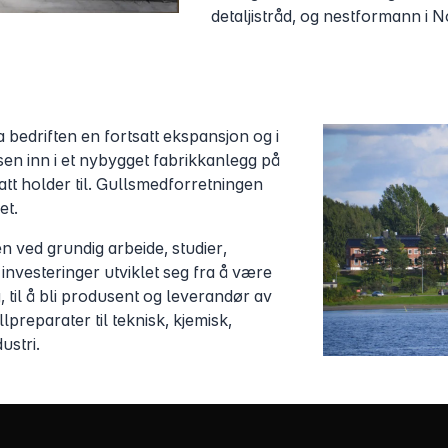
detaljistråd, og nestformann i
a bedriften en fortsatt ekspansjon og i
en inn i et nybygget fabrikkanlegg på
att holder til. Gullsmedforretningen
et.
n ved grundig arbeide, studier,
investeringer utviklet seg fra å være
g, til å bli produsent og leverandør av
preparater til teknisk, kjemisk,
ustri.