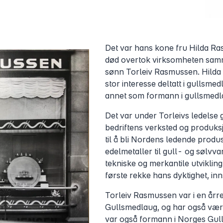
Det var hans kone fru Hilda R
død overtok virksomheten samm
sønn Torleiv Rasmussen. Hild
stor interesse deltatt i gullsmed
annet som formann i gullsmedl
Det var under Torleivs ledelse 
bedriftens verksted og produksj
til å bli Nordens ledende produ
edelmetaller til gull- og sølvv
tekniske og merkantile utvikling
første rekke hans dyktighet, innsi
Torleiv Rasmussen var i en årr
Gullsmedlaug, og har også vær
var også formann i Norges Gu