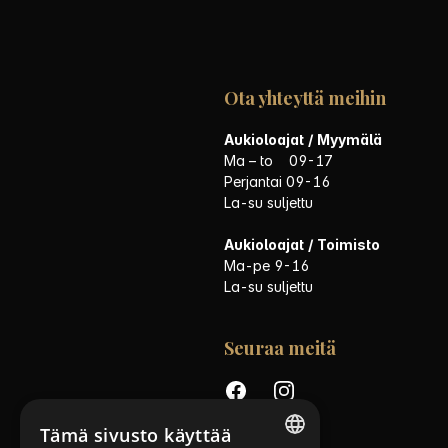
Ota yhteyttä meihin
Aukioloajat / Myymälä
Ma – to 09-17
Perjantai 09-16
La-su suljettu
Aukioloajat / Toimisto
Ma-pe 9-16
La-su suljettu
Seuraa meitä
Facebook
Instagram
Uutiskirje
Tämä sivusto käyttää