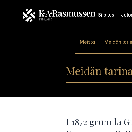
Sijoitus
Jalom
Meistä
Meidän tar
Meidän tari
I 1872 grunnla 