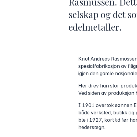
Rasmussen. Dette
selskap og det s
edelmetaller.
Knut Andreas Rasmussen g
spesialfabrikasjon av fil
igjen den gamle nasjonale 
Her drev han stor produks
Ved siden av produksjon 
I 1901 overtok sønnen E
både verksted, butikk og 
ble i 1927, kort tid før 
hederstegn.