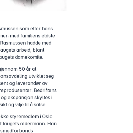
asmussen som etter hans
en med familiens eldste
a Rasmussen hadde med
laugets arbeid, blant
augets damekomite.
gjennom 50 år at
onsavdeling utviklet seg
sent og leverandør av
areprodusenter. Bedriftens
 og ekspansjon skyltes i
kt og vilje til å satse.
ekke styremedlem i Oslo
t laugets oldermann. Han
llsmedforbunds