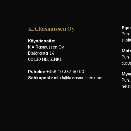
K.A.Rasmussen Oy
Sijo
Puh.
sijo
Käyntiosoite:
K.A Rasmussen Oy
Mate
Eteläranta 14
Puh.
00130 HELSINKI
tila
Puhelin:
+358 10 337 50 00
Myym
Sähköposti:
info.fi@karasmussen.com
Puh.
hels