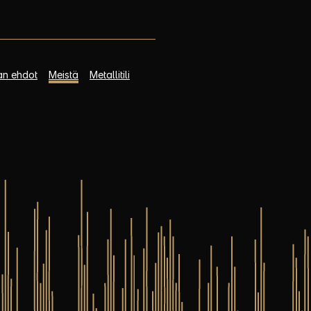
an ehdot
Meistä
Metallitili