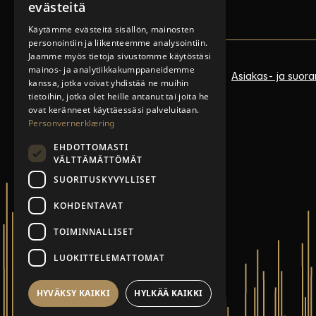
evästeitä
NORWEGIAN
Käytämme evästeitä sisällön, mainosten
personointiin ja liikenteemme analysointiin.
FINNISH
Jaamme myös tietoja sivustomme käytöstäsi
ENGLISH
mainos- ja analytiikkakumppaneidemme
Policies
Asiakas- ja suoram
kanssa, jotka voivat yhdistää ne muihin
SWEDISH
tietoihin, jotka olet heille antanut tai joita he
ovat keränneet käyttäessäsi palveluitaan.
Personvernerklæring
EHDOTTOMASTI
VÄLTTÄMÄTTÖMÄT
SUORITUSKYVYLLISET
KOHDENTAVAT
TOIMINNALLISET
LUOKITTELEMATTOMAT
HYVÄKSY KAIKKI
HYLKÄÄ KAIKKI