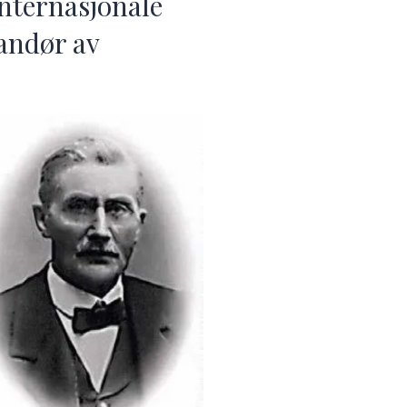
nternasjonale
randør av