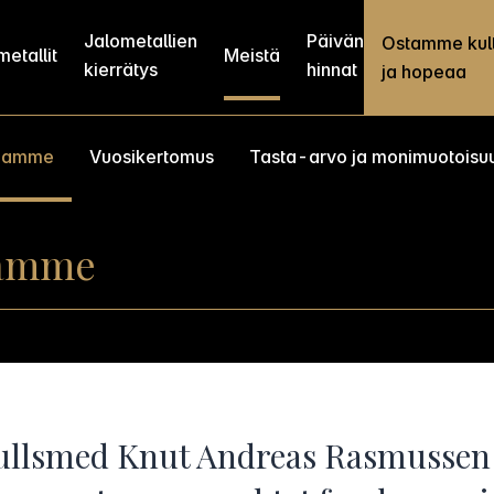
Jalometallien
Päivän
Ostamme kul
etallit
Meistä
kierrätys
hinnat
ja hopeaa
inamme
Vuosikertomus
Tasta-arvo ja monimuotoisu
namme
Gullsmed Knut Andreas Rasmussen