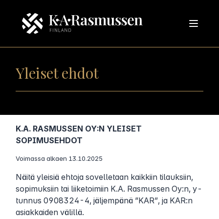
Yleiset ehdot
K.A. RASMUSSEN OY:N YLEISET
SOPIMUSEHDOT
Voimassa alkaen 13.10.2025
Näitä yleisiä ehtoja sovelletaan kaikkiin tilauksiin,
sopimuksiin tai liiketoimiin K.A. Rasmussen Oy:n, y-
tunnus 0908324-4, jäljempänä ”KAR”, ja KAR:n
asiakkaiden välillä.