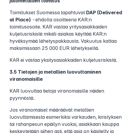
jalometallien toimitus
Toimitukset Suomessa tapahtuvat
DAP (Delivered
at Place)
-ehdolla osoitteena KAR:n
toimitusosoite. KAR vastaa yritysasiakkaiden
kuljetusriskistä mikäli asiakas käyttää KAR:n
hyväksymää lähetyspakkausta. Vakuutus kattaa
maksimissaan 25 000 EUR lähetykseltä.
KAR ei vastaa yksitysasiakkaiden kuljetusriskistä.
3.5 Tietojen ja metallien luovuttaminen
viranomaisille
KAR luovuttaa tietoja viranomaisille näiden
pyynnöstä.
Jos viranomaiset määräävät metallien
luovuttamisesta esimerkiksi varkauden, kiristyksen
tai rahanpesun epäilyn vuoksi, asiakkaan kauppa
keskeytetään siihen asti, että asia on käsitelty ja