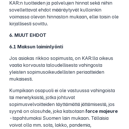
KAR:n tuotteiden ja palvelujen hinnat sekä niihin
sovellettavat ehdot määräytyvät kulloinkin
voimassa olevan hinnaston mukaan, ellei toisin ole
kirjallisesti sovittu.
6. MUUT EHDOT
6.1 Maksun laiminlyönti
Jos asiakas rikkoo sopimusta, on KAR:lla oikeus
vaatia korvausta taloudellisesta vahingosta
yleisten sopimusoikeudellisten periaatteiden
mukaisesti.
Kumpikaan osapuoli ei ole vastuussa vahingoista
tai menetyksistä, jotka johtuvat
sopimusvelvoitteiden täyttämättä jättämisestä, jos
syynä on olosuhde, joka katsotaan
force majeure
-tapahtumaksi Suomen lain mukaan. Tällaisia
voivat olla mm. sota, lakko, pandemia,