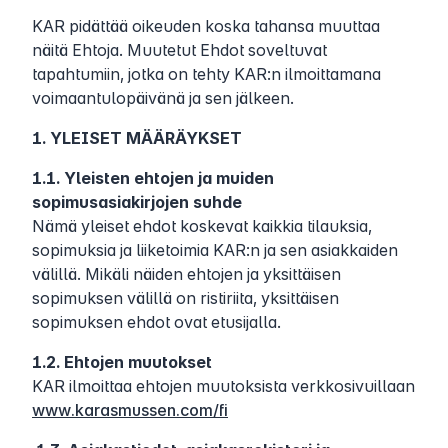
KAR pidättää oikeuden koska tahansa muuttaa
näitä Ehtoja. Muutetut Ehdot soveltuvat
tapahtumiin, jotka on tehty KAR:n ilmoittamana
voimaantulopäivänä ja sen jälkeen.
1. YLEISET MÄÄRÄYKSET
1.1. Yleisten ehtojen ja muiden
sopimusasiakirjojen suhde
Nämä yleiset ehdot koskevat kaikkia tilauksia,
sopimuksia ja liiketoimia KAR:n ja sen asiakkaiden
välillä. Mikäli näiden ehtojen ja yksittäisen
sopimuksen välillä on ristiriita, yksittäisen
sopimuksen ehdot ovat etusijalla.
1.2. Ehtojen muutokset
KAR ilmoittaa ehtojen muutoksista verkkosivuillaan
www.karasmussen.com/fi