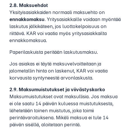
2.8. Maksuehdot
Yksityisasiakkaiden normaali maksuehto on
ennakkomaksu
. Yritysasiakkaille voidaan myöntää
laskutus jälkikäteen, jos luottokelpoisuus on
riittävä. KAR voi vaatia myös yritysasiakkailta
ennakkomaksua.
Paperilaskuista peritään laskutusmaksu.
Jos asiakas ei täytä maksuvelvoitteitaan ja
jalometallin hinta on laskenut, KAR voi vaatia
korvausta syntyneestä arvonlaskusta.
2.9. Maksumuistutukset ja viivästyskorko
Maksumuistutukset ovat maksullisia. Jos maksua
ei ole saatu 14 päivän kuluessa muistutuksesta,
lähetetään toinen muistutus, joka toimii
perintävaroituksena. Mikäli maksua ei tule 14
päivän sisällä, aloitetaan perintä.