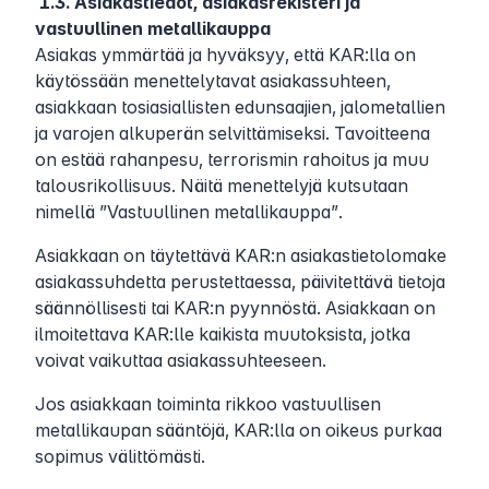
1.3. Asiakastiedot, asiakasrekisteri ja
vastuullinen metallikauppa
Asiakas ymmärtää ja hyväksyy, että KAR:lla on
käytössään menettelytavat asiakassuhteen,
asiakkaan tosiasiallisten edunsaajien, jalometallien
ja varojen alkuperän selvittämiseksi. Tavoitteena
on estää rahanpesu, terrorismin rahoitus ja muu
talousrikollisuus. Näitä menettelyjä kutsutaan
nimellä ”Vastuullinen metallikauppa”.
Asiakkaan on täytettävä KAR:n asiakastietolomake
asiakassuhdetta perustettaessa, päivitettävä tietoja
säännöllisesti tai KAR:n pyynnöstä. Asiakkaan on
ilmoitettava KAR:lle kaikista muutoksista, jotka
voivat vaikuttaa asiakassuhteeseen.
Jos asiakkaan toiminta rikkoo vastuullisen
metallikaupan sääntöjä, KAR:lla on oikeus purkaa
sopimus välittömästi.