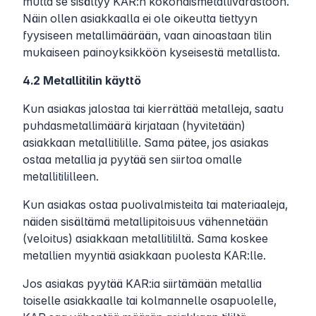
mutta se sisältyy KAR:n kokonaismetallivarastoon.
Näin ollen asiakkaalla ei ole oikeutta tiettyyn
fyysiseen metallimäärään, vaan ainoastaan tilin
mukaiseen painoyksikköön kyseisestä metallista.
4.2 Metallitilin käyttö
Kun asiakas jalostaa tai kierrättää metalleja, saatu
puhdasmetallimäärä kirjataan (hyvitetään)
asiakkaan metallitilille. Sama pätee, jos asiakas
ostaa metallia ja pyytää sen siirtoa omalle
metallitililleen.
Kun asiakas ostaa puolivalmisteita tai materiaaleja,
näiden sisältämä metallipitoisuus vähennetään
(veloitus) asiakkaan metallitililtä. Sama koskee
metallien myyntiä asiakkaan puolesta KAR:lle.
Jos asiakas pyytää KAR:ia siirtämään metallia
toiselle asiakkaalle tai kolmannelle osapuolelle,