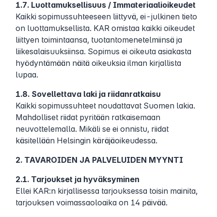
1.7. Luottamuksellisuus / Immateriaalioikeudet
Kaikki sopimussuhteeseen liittyvä, ei-julkinen tieto
on luottamuksellista. KAR omistaa kaikki oikeudet
liittyen toimintaansa, tuotantomenetelmiinsä ja
liikesalaisuuksiinsa. Sopimus ei oikeuta asiakasta
hyödyntämään näitä oikeuksia ilman kirjallista
lupaa.
1.8. Sovellettava laki ja riidanratkaisu
Kaikki sopimussuhteet noudattavat Suomen lakia.
Mahdolliset riidat pyritään ratkaisemaan
neuvottelemalla. Mikäli se ei onnistu, riidat
käsitellään Helsingin käräjäoikeudessa.
2. TAVAROIDEN JA PALVELUIDEN MYYNTI
2.1. Tarjoukset ja hyväksyminen
Ellei KAR:n kirjallisessa tarjouksessa toisin mainita,
tarjouksen voimassaoloaika on 14 päivää.