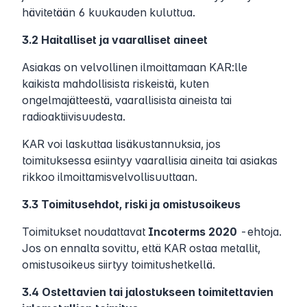
hävitetään 6 kuukauden kuluttua.
3.2 Haitalliset ja vaaralliset aineet
Asiakas on velvollinen ilmoittamaan KAR:lle
kaikista mahdollisista riskeistä, kuten
ongelmajätteestä, vaarallisista aineista tai
radioaktiivisuudesta.
KAR voi laskuttaa lisäkustannuksia, jos
toimituksessa esiintyy vaarallisia aineita tai asiakas
rikkoo ilmoittamisvelvollisuuttaan.
3.3 Toimitusehdot, riski ja omistusoikeus
Toimitukset noudattavat
Incoterms 2020
-ehtoja.
Jos on ennalta sovittu, että KAR ostaa metallit,
omistusoikeus siirtyy toimitushetkellä.
3.4 Ostettavien tai jalostukseen toimitettavien