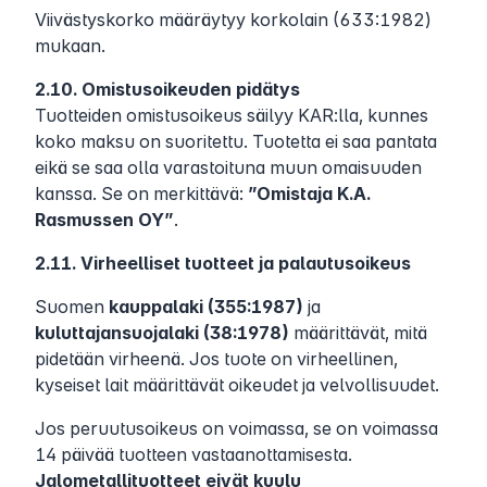
Viivästyskorko määräytyy korkolain (633:1982)
mukaan.
2.10. Omistusoikeuden pidätys
Tuotteiden omistusoikeus säilyy KAR:lla, kunnes
koko maksu on suoritettu. Tuotetta ei saa pantata
eikä se saa olla varastoituna muun omaisuuden
kanssa. Se on merkittävä:
”Omistaja K.A.
Rasmussen OY”
.
2.11. Virheelliset tuotteet ja palautusoikeus
Suomen
kauppalaki (355:1987)
ja
kuluttajansuojalaki (38:1978)
määrittävät, mitä
pidetään virheenä. Jos tuote on virheellinen,
kyseiset lait määrittävät oikeudet ja velvollisuudet.
Jos peruutusoikeus on voimassa, se on voimassa
14 päivää tuotteen vastaanottamisesta.
Jalometallituotteet eivät kuulu