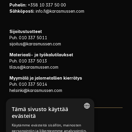
Puhelin:
+358 10 337 50 00
Sähköposti:
info.fi@karasmussen.com
Sijoitustuotteet
Puh. 010 337 5011
sijoitus@karasmussen.com
Materiaali- ja työkalutilaukset
Puh. 010 337 5013
tilaus@karasmussen.com
Myymälä ja jalometallien kierrätys
Puh. 010 337 5014
helsinki@karasmussen.com
Tämä sivusto käyttää
evästeitä
NORWEGIAN
Policies
Käytämme evästeitä sisällön, mainosten
personointiin ja liikenteemme analysointiin.
FINNISH