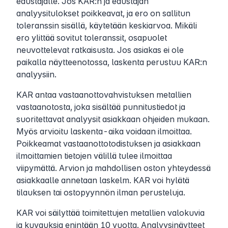
edustajalle. Jos KAR:n ja edustajan
analyysitulokset poikkeavat, ja ero on sallitun
toleranssin sisällä, käytetään keskiarvoa. Mikäli
ero ylittää sovitut toleranssit, osapuolet
neuvottelevat ratkaisusta. Jos asiakas ei ole
paikalla näytteenotossa, laskenta perustuu KAR:n
analyysiin.
KAR antaa vastaanottovahvistuksen metallien
vastaanotosta, joka sisältää punnitustiedot ja
suoritettavat analyysit asiakkaan ohjeiden mukaan.
Myös arvioitu laskenta-aika voidaan ilmoittaa.
Poikkeamat vastaanottotodistuksen ja asiakkaan
ilmoittamien tietojen välillä tulee ilmoittaa
viipymättä. Arvion ja mahdollisen oston yhteydessä
asiakkaalle annetaan laskelm. KAR voi hylätä
tilauksen tai ostopyynnön ilman perusteluja.
KAR voi säilyttää toimitettujen metallien valokuvia
ja kuvauksia enintään 10 vuotta. Analyysinäytteet