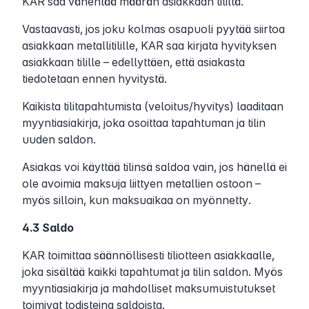
KAR saa vähentää määrän asiakkaan tililtä.
Vastaavasti, jos joku kolmas osapuoli pyytää siirtoa
asiakkaan metallitilille, KAR saa kirjata hyvityksen
asiakkaan tilille – edellyttäen, että asiakasta
tiedotetaan ennen hyvitystä.
Kaikista tilitapahtumista (veloitus/hyvitys) laaditaan
myyntiasiakirja, joka osoittaa tapahtuman ja tilin
uuden saldon.
Asiakas voi käyttää tilinsä saldoa vain, jos hänellä ei
ole avoimia maksuja liittyen metallien ostoon –
myös silloin, kun maksuaikaa on myönnetty.
4.3 Saldo
KAR toimittaa säännöllisesti tiliotteen asiakkaalle,
joka sisältää kaikki tapahtumat ja tilin saldon. Myös
myyntiasiakirja ja mahdolliset maksumuistutukset
toimivat todisteina saldoista.