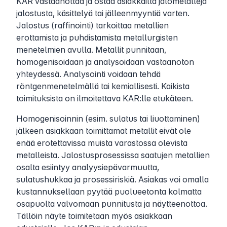
KAR vastaanottaa ja ostaa asiakkailta jalometalleja
jalostusta, käsittelyä tai jälleenmyyntiä varten.
Jalostus (raffinointi) tarkoittaa metallien
erottamista ja puhdistamista metallurgisten
menetelmien avulla. Metallit punnitaan,
homogenisoidaan ja analysoidaan vastaanoton
yhteydessä. Analysointi voidaan tehdä
röntgenmenetelmällä tai kemiallisesti. Kaikista
toimituksista on ilmoitettava KAR:lle etukäteen.
Homogenisoinnin (esim. sulatus tai liuottaminen)
jälkeen asiakkaan toimittamat metallit eivät ole
enää erotettavissa muista varastossa olevista
metalleista. Jalostusprosessissa saatujen metallien
osalta esiintyy analyysiepävarmuutta,
sulatushukkaa ja prosessiriskiä. Asiakas voi omalla
kustannuksellaan pyytää puolueetonta kolmatta
osapuolta valvomaan punnitusta ja näytteenottoa.
Tällöin näyte toimitetaan myös asiakkaan