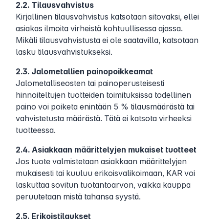
2.2. Tilausvahvistus
Kirjallinen tilausvahvistus katsotaan sitovaksi, ellei
asiakas ilmoita virheistä kohtuullisessa ajassa.
Mikäli tilausvahvistusta ei ole saatavilla, katsotaan
lasku tilausvahvistukseksi.
2.3. Jalometallien painopoikkeamat
Jalometalliseosten tai painoperusteisesti
hinnoiteltujen tuotteiden toimituksissa todellinen
paino voi poiketa enintään 5 % tilausmäärästä tai
vahvistetusta määrästä. Tätä ei katsota virheeksi
tuotteessa.
2.4. Asiakkaan määrittelyjen mukaiset tuotteet
Jos tuote valmistetaan asiakkaan määrittelyjen
mukaisesti tai kuuluu erikoisvalikoimaan, KAR voi
laskuttaa sovitun tuotantoarvon, vaikka kauppa
peruutetaan mistä tahansa syystä.
2.5. Erikoistilaukset