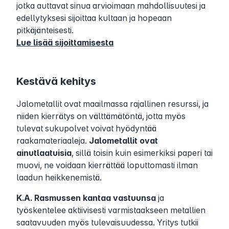
jotka auttavat sinua arvioimaan mahdollisuutesi ja
edellytyksesi sijoittaa kultaan ja hopeaan
pitkäjänteisesti.
Lue lisää sijoittamisesta
Kestävä kehitys
Jalometallit ovat maailmassa rajallinen resurssi, ja
niiden kierrätys on välttämätöntä, jotta myös
tulevat sukupolvet voivat hyödyntää
raakamateriaaleja.
Jalometallit ovat
ainutlaatuisia
, sillä toisin kuin esimerkiksi paperi tai
muovi, ne voidaan kierrättää loputtomasti ilman
laadun heikkenemistä.
K.A. Rasmussen kantaa vastuunsa
ja
työskentelee aktiivisesti varmistaakseen metallien
saatavuuden myös tulevaisuudessa. Yritys tutkii