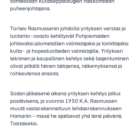
toimiessaan kultaseppälaugien naiskomitean
puheenjohtajana.
Torleiv Rasmussenin johdolla yrityksen verstas ja
tuotanto-osasto kehittyivät Pohjoismaiden
johtavaksi jalometallien valmistajaksi ja toimittajaksi
kulta- ja hopeatuotteiden valmistajille. Yrityksen
tekninen ja kaupallinen kehitys sekä laajentuminen
olivat pitkälti hänen taitojensa, näkemyksensä ja
rohkeutensa ansiota.
Sodan jälkeisenä aikana yrityksen kehitys jatkui
positiivisena, ja vuonna 1950 K.A. Rasmussen
muutti vastarakennettuun tehdasrakennukseen
Hamariin – missä he sijaitsevat yhä tänä päivänä.
Toistaiseksi.