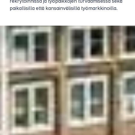
rekrytoinnissa ja työpaikkojen turvaamisessa sekä
paikallisilla että kansainvälisillä työmarkkinoilla.