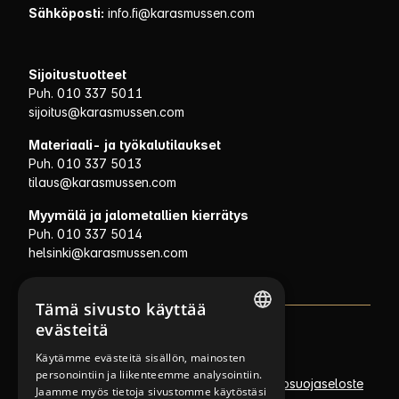
Sähköposti:
info.fi@karasmussen.com
Sijoitustuotteet
Puh. 010 337 5011
sijoitus@karasmussen.com
Materiaali- ja työkalutilaukset
Puh. 010 337 5013
tilaus@karasmussen.com
Myymälä ja jalometallien kierrätys
Puh. 010 337 5014
helsinki@karasmussen.com
Tämä sivusto käyttää
evästeitä
NORWEGIAN
Policies
Käytämme evästeitä sisällön, mainosten
personointiin ja liikenteemme analysointiin.
FINNISH
Asiakas- ja suoramarkkinointirekisterin tietosuojaseloste
Jaamme myös tietoja sivustomme käytöstäsi