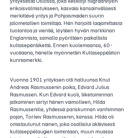
yrityksestä Oslossa, joka keskittyi filigraanityön
erikoisvalmistukseen, kasvaisi kansainvälisesti
merkittävä yritys ja Pohjoismaiden suurin
jalometallien toimittaja. Hän harjoitti laajamittaista
tuotantoa ja vientiä, löytäen hyvän markkinan
Englannista, samalla pyörittäen paikallista
kultasepänliikettä. Ennen kuolemaansa, 60-
vuotiaana, hänelle myönnettiin Kultaseppäliiton
kunniamerkki.
Vuonna 1901 yrityksen otti haltuunsa Knut
Andreas Rasmussenin poika, Edvard Julius
Rasmussen. Kun Edvard kuoli, liiketoiminnan
jatkaminen siirtyi hänen vaimolleen, Hilda
Rasmussenille, yhdessä pariskunnan vanhimman
pojan, Torleiv Rasmussenin, kanssa. Hilda oli
omistautunut nainen, joka osallistui aktiivisesti
kultaseppälaugien toimintaan, muun muassa