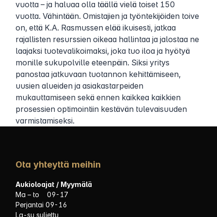
vuotta – ja haluaa olla täällä vielä toiset 150
vuotta. Vähintään. Omistajien ja työntekijöiden toive
on, että K.A. Rasmussen elää ikuisesti, jatkaa
rajallisten resurssien oikeaa hallintaa ja jalostaa ne
laajaksi tuotevalikoimaksi, joka tuo iloa ja hyötyä
monille sukupolville eteenpäin. Siksi yritys
panostaa jatkuvaan tuotannon kehittämiseen,
uusien alueiden ja asiakastarpeiden
mukauttamiseen sekä ennen kaikkea kaikkien
prosessien optimointiin kestävän tulevaisuuden
varmistamiseksi.
Ota yhteyttä meihin
Aukioloajat / Myymälä
Ma – to 09-17
Perjantai 09-16
La-su suljettu