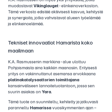
muodostavat
Vikinglauget
-elinkeinoverkoston.
Tämä verkosto edistää aktiivisesti kasvua, kehitystä
ja synergioita, jotka vahvistavat alueen työelämää
ja elinkeinoelämää.
Tekniset innovaatiot Hamarista koko
maailmaan
K.A. Rasmussenin markkina-alue ulottuu
Pohjoismaista aina kaikkiin maanosiin. Erityisesti
yritys on vakiinnuttanut asemansa arvokkaana
platinakatalysaattorien toimittajana
kansainväliseen lannoitetuotantoon, jossa sen
suurin asiakas on
Yara
.
Tämä tuote on suunniteltu, kehitetty ja jatkuvasti
paranneltu
Hamarissa
vuosikymmenten ajan –