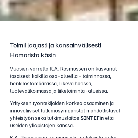
Toimii laajasti ja kansainvälisesti
Hamarista käsin
Vuosien varrella K.A. Rasmussen on kasvanut
tasaisesti kaikilla osa-alueilla – toiminnassa,
henkilöstömäärässä, liikevaihdossa,
tuotevalikoimassa ja liiketoiminta-alueissa.
Yrityksen työntekijöiden korkea osaaminen ja
innovatiiviset tutkimusympäristöt mahdollistavat
yhteistyön sekä tutkimuslaitos
SINTEFin
että
useiden yliopistojen kanssa.
K.A. Rasmussen on myös yksi yrityksistä, jotka