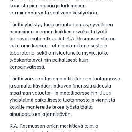
koneista pienimpään ja tarkimpaan
sorminäppäryyttä vaativaan käsityöhön.
Täällä yhdistyy laaja asiantuntemus, syvällinen
osaaminen ja ennen kaikkea arvokasta työtä
tarjoavat mahdollisuudet. K.A. Rasmussenilla on
sekä oma kemian- että mekaniikan osasto ja
laboratorio, sekä omistautuneita myyjiä, jotka
työskentelevät niin paikallisesti kuin
kansainvälisesti.
Täällä voi suorittaa ammattitutkinnon tuotannossa,
ja samalla käydään jatkuvaa finanssitreidausta
maailman valuutta- ja metallipörsseihin. Juuri
yhdistelmä paikallisesta tuotannosta ja viennistä
kaikille mantereille tekee työstä täällä
ainutlaatuisen ja jännittävän.
K.A. Rasmussen onkin merkittävä toimija