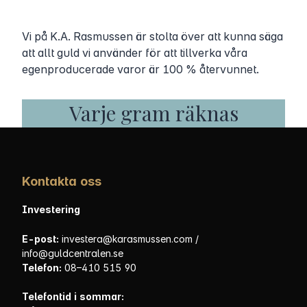
Vi på K.A. Rasmussen är stolta över att kunna säga
att allt guld vi använder för att tillverka våra
egenproducerade varor är 100 % återvunnet.
Varje gram räknas
Kontakta oss
Investering
E-post:
investera@karasmussen.com
/
info@guldcentralen.se
Telefon:
08–410 515 90
Telefontid i sommar: