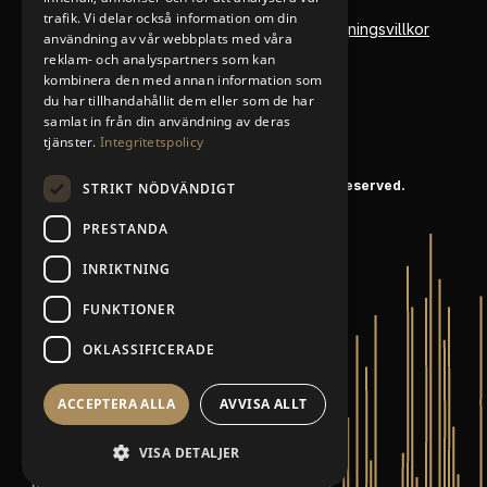
trafik. Vi delar också information om din
Policyer
Personvernerklæring
Försäljningsvillkor
ENGLISH
användning av vår webbplats med våra
reklam- och analyspartners som kan
Om oss
Metallkonto
SWEDISH
kombinera den med annan information som
du har tillhandahållit dem eller som de har
samlat in från din användning av deras
tjänster.
Integritetspolicy
© 2020 K.A. Rasmussen AB. All rights reserved.
STRIKT NÖDVÄNDIGT
PRESTANDA
INRIKTNING
FUNKTIONER
OKLASSIFICERADE
ACCEPTERA ALLA
AVVISA ALLT
VISA DETALJER