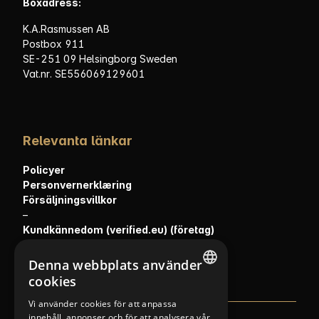
Boxadress:
K.A.Rasmussen AB
Postbox 911
SE-251 09 Helsingborg Sweden
Vat.nr. SE556069129601
Relevanta länkar
Policyer
Personvernerklæring
Försäljningsvillkor
–
Kundkännedom (verified.eu) (företag)
Kundkännedom (verified.eu) (privat)
Denna webbplats använder
cookies
NORWEGIAN
Vi använder cookies för att anpassa
innehåll, annonser och för att analysera vår
FINNISH