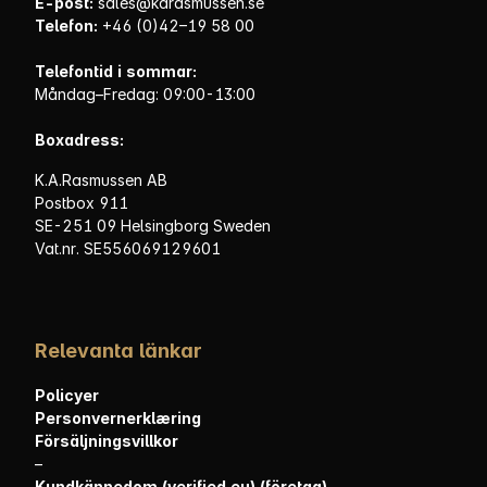
E-post:
sales@karasmussen.se
Telefon:
+46 (0)42–19 58 00
Telefontid i sommar:
Måndag–Fredag: 09:00-13:00
Boxadress:
K.A.Rasmussen AB
Postbox 911
SE-251 09 Helsingborg Sweden
Vat.nr. SE556069129601
Relevanta länkar
Policyer
Personvernerklæring
Försäljningsvillkor
–
Kundkännedom (verified.eu) (företag)