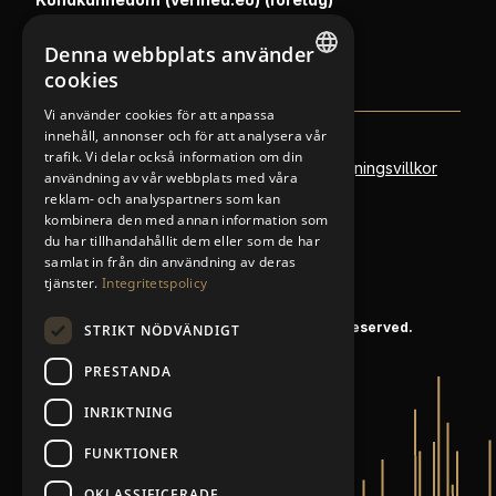
Kundkännedom (verified.eu) (privat)
Denna webbplats använder
cookies
NORWEGIAN
Vi använder cookies för att anpassa
innehåll, annonser och för att analysera vår
FINNISH
trafik. Vi delar också information om din
Policyer
Personvernerklæring
Försäljningsvillkor
ENGLISH
användning av vår webbplats med våra
reklam- och analyspartners som kan
Om oss
Metallkonto
SWEDISH
kombinera den med annan information som
du har tillhandahållit dem eller som de har
samlat in från din användning av deras
tjänster.
Integritetspolicy
© 2020 K.A. Rasmussen AB. All rights reserved.
STRIKT NÖDVÄNDIGT
PRESTANDA
INRIKTNING
FUNKTIONER
OKLASSIFICERADE