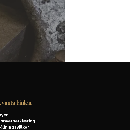
evanta länkar
cyer
sonvernerklæring
äljningsvillkor