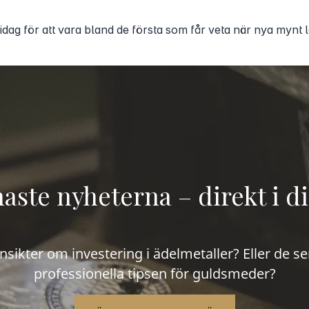
 idag för att vara bland de första som får veta när nya mynt 
aste nyheterna – direkt i d
 insikter om investering i ädelmetaller? Eller de 
professionella tipsen för guldsmeder?