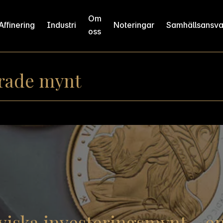
Om
Affinering
Industri
Noteringar
Samhällsansva
oss
rade mynt
iska investeringsmynt – en