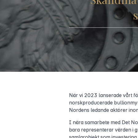
När vi 2023 lanserade vårt fö
norskproducerade bullionmynt
Nordens ledande aktörer inom ä
I nära samarbete med Det Nor
bara representerar värden i gu
samlarobjekt som investering.