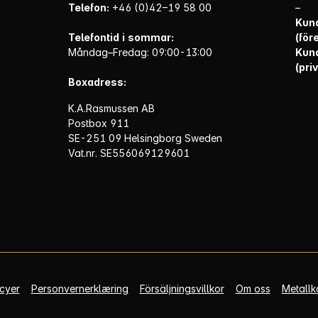
Telefon:
+46 (0)42–19 58 00
–
Kund
Telefontid i sommar:
(för
Måndag–Fredag: 09:00-13:00
Kund
(priv
Boxadress:
K.A.Rasmussen AB
Postbox 911
SE-251 09 Helsingborg Sweden
Vat.nr. SE556069129601
icyer
Personvernerklæring
Försäljningsvillkor
Om oss
Metallk