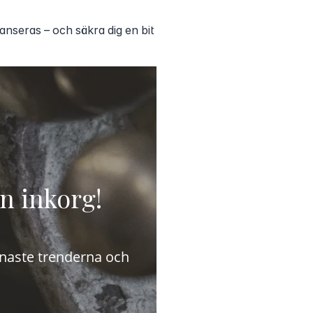
lanseras – och säkra dig en bit
in inkorg!
senaste trenderna och