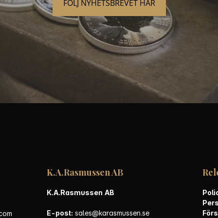
FÖLJ NYHETSBREVET HÄR
K.A.Rasmussen AB
Rel
K.A.Rasmussen AB
Poli
Per
E-post:
sales@karasmussen.se
Förs
.com