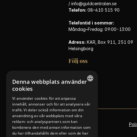
/
info@guldcentralen.se
Telefon:
08–410 515 90
Telefontid i sommar:
Måndag–Fredag: 09:00-13:00
Adress:
KAR, Box 911, 251 09
Helsingborg
Följ oss
Facebook
Instagram
Denna webbplats använder
Nyhetsbrev
cookies
NORWEGIAN
Vi använder cookies för att anpassa
innehåll, annonser och för att analysera vår
FINNISH
trafik. Vi delar också information om din
ENGLISH
användning av vår webbplats med våra
reklam- och analyspartners som kan
Pol
SWEDISH
kombinera den med annan information som
du har tillhandahållit dem eller som de har