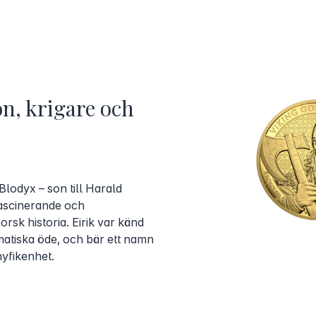
on, krigare och
 Blodyx – son till Harald
ascinerande och
orsk historia. Eirik var känd
amatiska öde, och bär ett namn
yfikenhet.