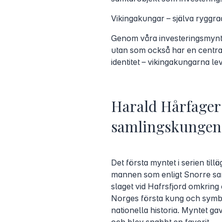
Vikingakungar – själva ryggra
Genom våra investeringsmynt v
utan som också har en central
identitet – vikingakungarna lev
Harald Hårfager 
samlingskungen
Det första myntet i serien til
mannen som enligt Snorre saml
slaget vid Hafrsfjord omkrin
Norges första kung och symbo
nationella historia. Myntet gav