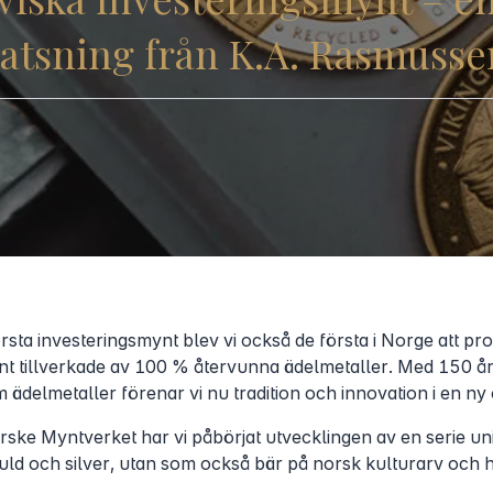
satsning från K.A. Rasmusse
rsta investeringsmynt blev vi också de första i Norge att p
 tillverkade av 100 % återvunna ädelmetaller. Med 150 år
delmetaller förenar vi nu tradition och innovation i en ny o
ske Myntverket har vi påbörjat utvecklingen av en serie un
ld och silver, utan som också bär på norsk kulturarv och his