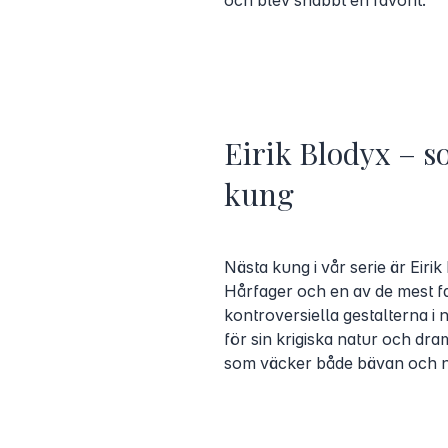
och blev snabbt en favorit.
Eirik Blodyx – s
kung
Nästa kung i vår serie är Eirik
Hårfager och en av de mest f
kontroversiella gestalterna i n
för sin krigiska natur och dr
som väcker både bävan och n