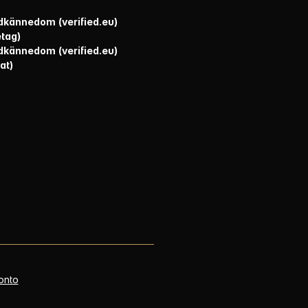
kännedom (verified.eu)
etag)
kännedom (verified.eu)
at)
onto