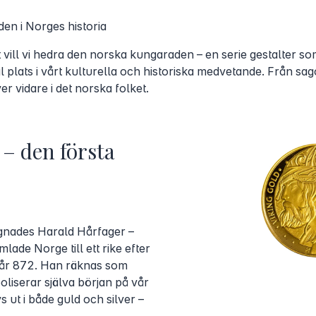
den i Norges historia
ill vi hedra den norska kungaraden – en serie gestalter som
 plats i vårt kulturella och historiska medvetande. Från sag
er vidare i det norska folket.
– den första
lägnades Harald Hårfager –
ade Norge till ett rike efter
g år 872. Han räknas som
liserar själva början på vår
s ut i både guld och silver –